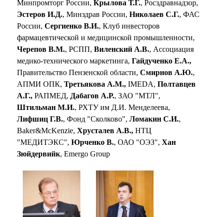
Минпромторг России,
Крылова Т.Г.
, Росздравнадзор,
Эстеров И.Д.
, Минздрав России,
Николаев С.Г.
, ФАС
России,
Сергиенко В.И.
, Клуб инвесторов
фармацевтической и медицинской промышленности,
Черепов В.М.
, РСПП,
Виленский А.В.
, Ассоциация
медико-технического маркетинга,
Гайдученко Е.А.,
Правительство Пензенской области,
Смирнов А.Ю.
,
АПМИ ОПК,
Третьякова А.М.,
IMEDA,
Полтавцев
А.Г.,
РАПМЕД,
Дабагов А.Р.
, ЗАО "МТЛ",
Штильман М.И.
, РХТУ им Д.И. Менделеева,
Лифшиц Г.В.
, Фонд "Сколково",
Ломакин
С
.
И
.
,
Baker&McKenzie,
Хрусталев А.В.,
НТЦ
"МЕДИТЭКС",
Юрченко В.
, ОАО "ОЭЗ",
Хан
Зюйдервийк
, Emergo Group