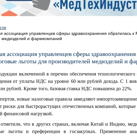
сти
я ассоциация управленцев сферы здравоохранения обратилась к М
й медизделий и фармкомпаний
ая ассоциация управленцев сферы здравоохранения
оговые льготы для производителей медизделий и ф
родукции включенной в перечни обеспечения технологического 
дения от уплаты НДС на уровне 60 млн рублей дохода. С 1 янв
лн рублей. Кроме того, базовая ставка НДС повышена до 22%.
пертов, новые налоговые правила замедляют импортозамещение
ют риски для быстрорастущих отечественных компаний, которые 
й финансовой нагрузкой.
отметили, что в других странах, включая Китай и Индию, ме
вые льготы и преференции в госзакупках. Применение ана