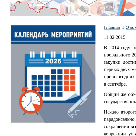
Главная
О ко
11.02.2015
В 2014 году р
провального 20
закупки дости
первых двух ме
прошлогодних к
в сентябре.
Общий же объё
государственны
Начало второг
парадоксально,
сокращении все
коррекции уст