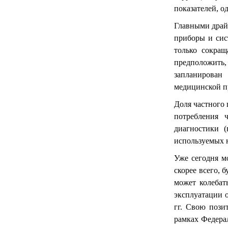
показателей, о
Главными драйв
приборы и сис
только сокра
предположить,
запланирован
медицинской 
Доля частного 
потребления 
диагностики 
используемых н
Уже сегодня м
скорее всего, 
может колебат
эксплуатации 
гг. Свою пози
рамках Федера