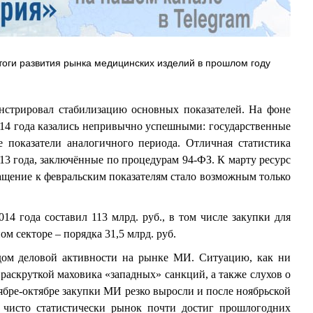
ги развития рынка медицинских изделий в прошлом году
нстрировал стабилизацию основных показателей. На фоне
2014 года казались непривычно успешными: государственные
е показатели аналогичного периода. Отличная статистика
013 года, заключённые по процедурам 94-ФЗ. К марту ресурс
ращение к февральским показателям стало возможным только
4 года составил 113 млрд. руб., в том числе закупки для
м секторе – порядка 31,5 млрд. руб.
адом деловой активности на рынке МИ. Ситуацию, как ни
 раскруткой маховика «западных» санкций, а также слухов о
ябре-октябре закупки МИ резко выросли и после ноябрьской
е чисто статистически рынок почти достиг прошлогодних