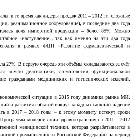
лы, в то время как лидеры продаж 2011 – 2012 гг., сложные
ции, реанимационное оборудование), в последние два года
сталась доля импортной продукции – более 85%. Можно
табное «наступление», так как именно на эти два года
 сегодня в рамках ФЦП «Развитие фармацевтической и
ила 27%. В первую очередь эти объёмы складываются за счёт
 in-vitro диагностики, стоматологии, функциональной
ние гражданами медицинских и гигиенических изделий,
экономической ситуации в 2015 году динамика рынка МИ,
баний и развития событий вокруг западных санкций падение
ать в 2017 – 2018 годы – к этому моменту истекут сроки
 Программы модернизации здравоохранения на 2011 – 2012
твенной медицинской техники, которая разрабатывается в
цинской промышленности Российской Федерации на период