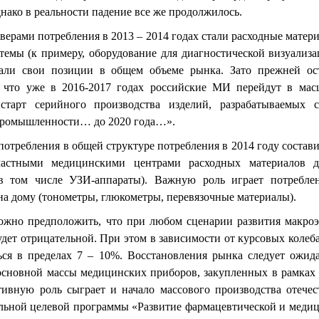
днако в реальности падение все же продолжилось.
ерами потребления в 2013 – 2014 годах стали расходные материа
темы (к примеру, оборудование для диагностической визуализа
щали свои позиции в общем объеме рынка. Зато прежней о
 что уже в 2016-2017 годах российские МИ перейдут в масш
 старт серийного производства изделий, разрабатываемых
промышленности… до 2020 года…».
потребления в общей структуре потребления в 2014 году состав
частными медицинскими центрами расходных материалов для
(в том числе УЗИ-аппараты). Важную роль играет потребле
а дому (тонометры, глюкометры, перевязочные материалы).
ожно предположить, что при любом сценарии развития макро
будет отрицательной. При этом в зависимости от курсовых коле
ься в пределах 7 – 10%. Восстановления рынка следует ожид
основной массы медицинских приборов, закупленных в рамках
тивную роль сыграет и начало массового производства отечес
льной целевой программы «Развитие фармацевтической и меди