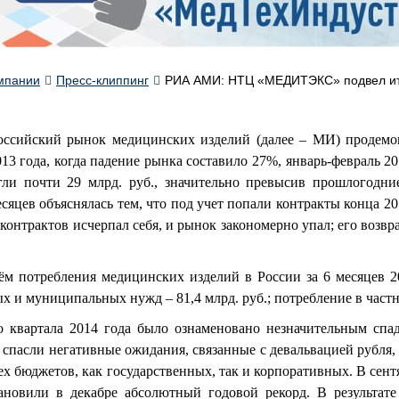
мпании
Пресс-клиппинг
РИА АМИ: НТЦ «МЕДИТЭКС» подвел ито
оссийский рынок медицинских изделий (далее – МИ) продемо
13 года, когда падение рынка составило 27%, январь-февраль 
гли почти 29 млрд. руб., значительно превысив прошлогодни
сяцев объяснялась тем, что под учет попали контракты конца 2
онтрактов исчерпал себя, и рынок закономерно упал; его возв
м потребления медицинских изделий в России за 6 месяцев 201
х и муниципальных нужд – 81,4 млрд. руб.; потребление в частно
о квартала 2014 года было ознаменовано незначительным сп
 спасли негативные ожидания, связанные с девальвацией рубля,
х бюджетов, как государственных, так и корпоративных. В сент
ановили в декабре абсолютный годовой рекорд. В результат