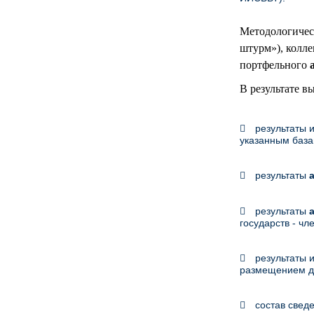
Методологическ
штурм»), колл
портфельного
В результате в
результаты 
указанным база
результаты
результаты
государств - ч
результаты 
размещением да
состав свед