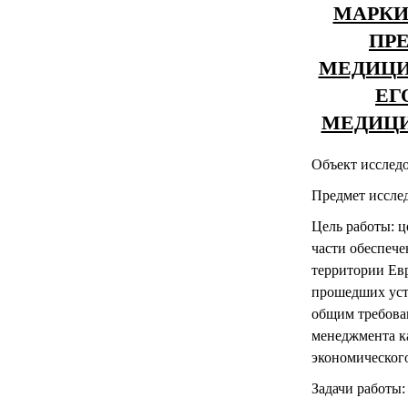
МАРКИ
ПР
МЕДИЦИ
ЕГ
МЕДИЦИ
Объект исследо
Предмет иссле
Цель работы: ц
части обеспеч
территории Ев
прошедших уст
общим требова
менеджмента к
экономического
Задачи работы: