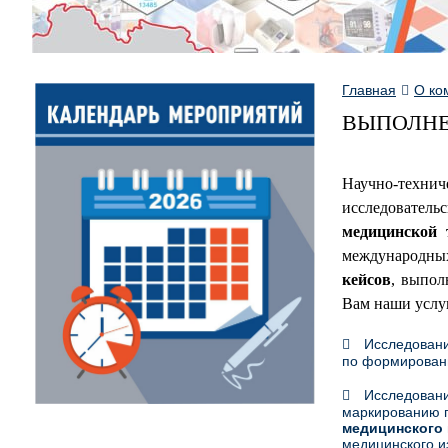
Главная
О ко
ВЫПОЛНЕ
Научно-техн
исследовательс
медицинской 
международны
кейсов
, выпол
Вам наши услуг
Исследован
по формирован
Исследовани
маркированию п
медицинского 
медицинского и