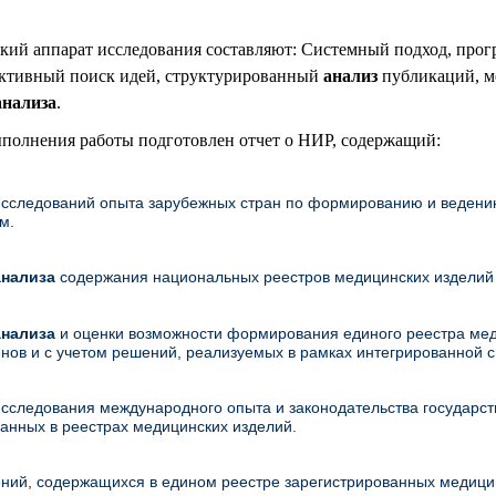
ий аппарат исследования составляют: Системный подход, прогр
ективный поиск идей, структурированный
анализ
публикаций, м
анализа
.
ыполнения работы подготовлен отчет о НИР, содержащий:
исследований опыта зарубежных стран по формированию и ведению
м.
анализа
содержания национальных реестров медицинских изделий г
анализа
и оценки возможности формирования единого реестра мед
ленов и с учетом решений, реализуемых в рамках интегрированной 
исследования международного опыта и законодательства государст
нных в реестрах медицинских изделий.
ений, содержащихся в едином реестре зарегистрированных медицин