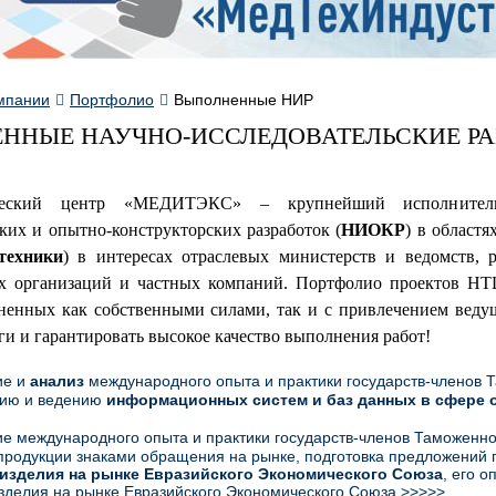
мпании
Портфолио
Выполненные НИР
ННЫЕ НАУЧНО-ИССЛЕДОВАТЕЛЬСКИЕ Р
ический центр «МЕДИТЭКС» – крупнейший исполнитель 
ких и опытно-конструкторских разработок (
НИОКР
) в областя
техники
) в интересах отраслевых министерств и ведомств,
х организаций и частных компаний. Портфолио проектов Н
ненных как собственными силами, так и с привлечением веду
и и гарантировать высокое качество выполнения работ!
ие и
анализ
международного опыта и практики государств-членов 
ию и ведению
информационных систем и баз данных в сфере 
е международного опыта и практики государств-членов Таможенно
родукции знаками обращения на рынке, подготовка предложений 
изделия на рынке Евразийского Экономического Союза
, его 
зделия на рынке Евразийского Экономического Союза
>>>>>