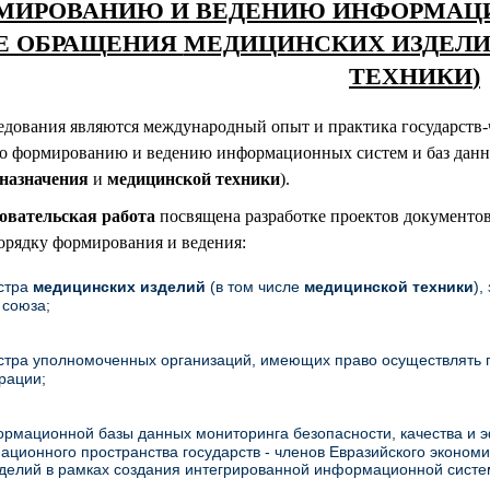
МИРОВАНИЮ И ВЕДЕНИЮ ИНФОРМАЦИ
Е ОБРАЩЕНИЯ
МЕДИЦИНСКИХ ИЗДЕЛ
ТЕХНИКИ
)
едования являются международный опыт и практика государств
по формированию и ведению информационных систем и баз данн
назначения
и
медицинской техники
).
овательская работа
посвящена разработке проектов документо
орядку формирования и ведения:
стра
медицинских изделий
(в том числе
медицинской техники
),
 союза;
стра уполномоченных организаций, имеющих право осуществлять 
рации;
рмационной базы данных мониторинга безопасности, качества и 
ционного пространства государств - членов Евразийского экономи
делий в рамках создания интегрированной информационной систе