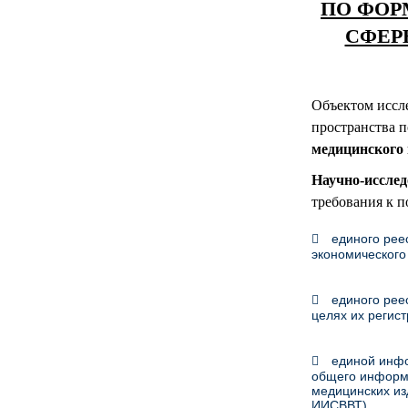
ПО ФОР
СФЕР
Объектом иссл
пространства 
медицинского 
Научно-исслед
требования к п
единого рее
экономического
единого рее
целях их регист
единой инфо
общего информа
медицинских из
ИИСВВТ).